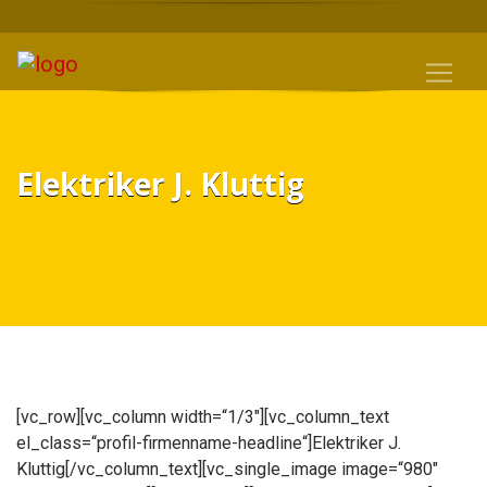
Elektriker J. Kluttig
[vc_row][vc_column width=“1/3″][vc_column_text
el_class=“profil-firmenname-headline“]Elektriker J.
Kluttig[/vc_column_text][vc_single_image image=“980″