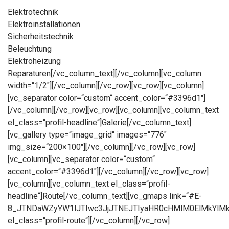
Elektrotechnik
Elektroinstallationen
Sicherheitstechnik
Beleuchtung
Elektroheizung
Reparaturen[/vc_column_text][/vc_column][vc_column
width=“1/2″][/vc_column][/vc_row][vc_row][vc_column]
[vc_separator color=“custom“ accent_color=“#3396d1″]
[/vc_column][/vc_row][vc_row][vc_column][vc_column_text
el_class=“profil-headline“]Galerie[/vc_column_text]
[vc_gallery type=“image_grid“ images=“776″
img_size=“200×100″][/vc_column][/vc_row][vc_row]
[vc_column][vc_separator color=“custom“
accent_color=“#3396d1″][/vc_column][/vc_row][vc_row]
[vc_column][vc_column_text el_class=“profil-
headline“]Route[/vc_column_text][vc_gmaps link=“#E-
8_JTNDaWZyYW1lJTIwc3JjJTNEJTIyaHR0cHMlM0ElMkYl
el_class=“profil-route“][/vc_column][/vc_row]