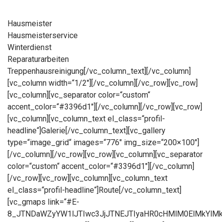
Hausmeister
Hausmeisterservice
Winterdienst
Reparaturarbeiten
Treppenhausreinigung[/vc_column_text][/vc_column]
[vc_column width=“1/2″][/vc_column][/vc_row][vc_row]
[vc_column][vc_separator color=“custom“
accent_color=“#3396d1″][/vc_column][/vc_row][vc_row]
[vc_column][vc_column_text el_class=“profil-
headline“]Galerie[/vc_column_text][vc_gallery
type=“image_grid“ images=“776″ img_size=“200×100″]
[/vc_column][/vc_row][vc_row][vc_column][vc_separator
color=“custom“ accent_color=“#3396d1″][/vc_column]
[/vc_row][vc_row][vc_column][vc_column_text
el_class=“profil-headline“]Route[/vc_column_text]
[vc_gmaps link=“#E-
8_JTNDaWZyYW1lJTIwc3JjJTNEJTIyaHR0cHMlM0ElMkYl